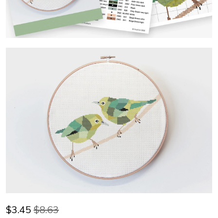
$
3.45
$8.63